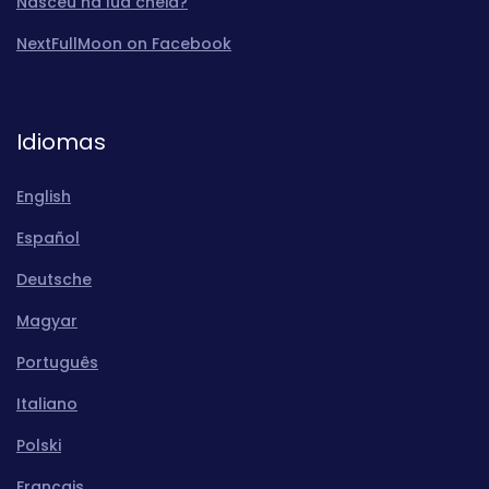
Nasceu na lua cheia?
NextFullMoon on Facebook
Idiomas
English
Español
Deutsche
Magyar
Português
Italiano
Polski
Français