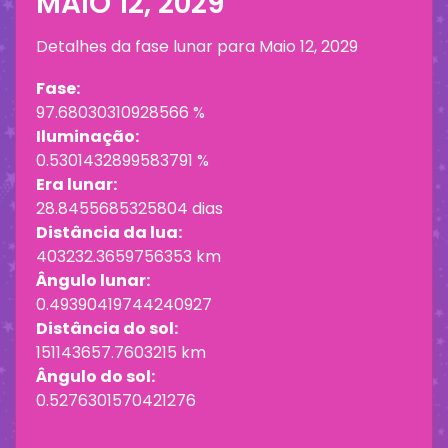
MAIO 12, 2029
Detalhes da fase lunar para
Maio 12, 2029
Fase:
97.68030310928566 %
Iluminação:
0.5301432899583791 %
Era lunar:
28.8455685325804 dias
Distância da lua:
403232.3659756353 km
Ângulo lunar:
0.49390419744240927
Distância do sol:
151143657.7603215 km
Ângulo do sol:
0.5276301570421276