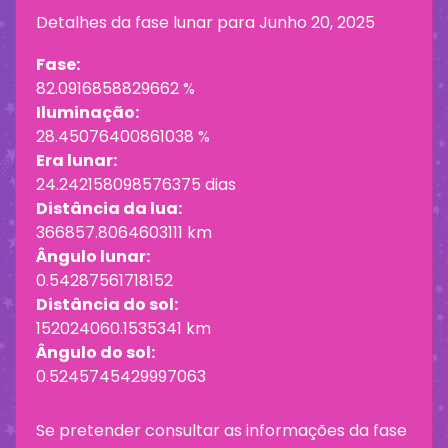
Detalhes da fase lunar para
Junho 20, 2025
Fase:
82.0916858829662 %
Iluminação:
28.45076400861038 %
Era lunar:
24.242158098576375 dias
Distância da lua:
366857.8064603111 km
Ângulo lunar:
0.54287561718152
Distância do sol:
152024060.1535341 km
Ângulo do sol:
0.5245745429997063
Se pretender consultar as informações da fase