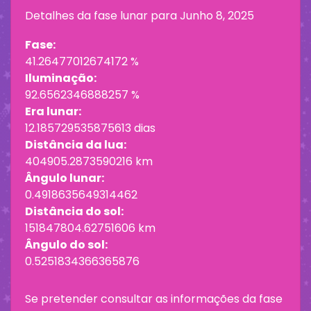
Detalhes da fase lunar para
Junho 8, 2025
Fase:
41.26477012674172 %
Iluminação:
92.6562346888257 %
Era lunar:
12.185729535875613 dias
Distância da lua:
404905.2873590216 km
Ângulo lunar:
0.4918635649314462
Distância do sol:
151847804.62751606 km
Ângulo do sol:
0.5251834366365876
Se pretender consultar as informações da fase