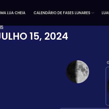
IMA LUA CHEIA
CALENDÁRIO DE FASES LUNARES
LUA
15
JULHO 15, 2024
G