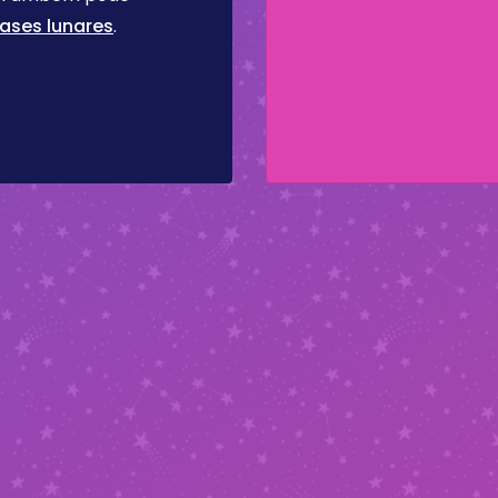
ases lunares
.