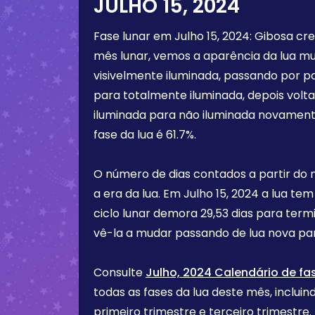
JULHO 15, 2024
Fase lunar em
Julho 15, 2024
:
Gibosa cr
mês lunar, vemos a aparência da lua m
visivelmente iluminada, passando por p
para totalmente iluminada, depois vol
iluminada para não iluminada novament
fase da lua é
61.7%
.
O número de dias contados a partir do
a era da lua. Em
Julho 15, 2024
a lua tem
ciclo lunar demora 29,53 dias para term
vê-la a mudar passando de lua nova par
Consulte
Julho, 2024 Calendário de fa
todas as fases da lua deste mês, incluind
primeiro trimestre e terceiro trimest