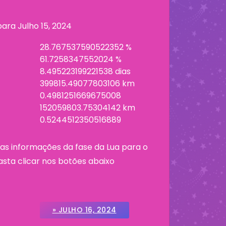
 para
Julho 15, 2024
28.767537590522352 %
61.7258347552024 %
8.495223199221538 dias
399815.49077803106 km
0.4981251669675008
152059803.75304142 km
0.5244512350516889
as informações da fase da Lua para o
asta clicar nos botões abaixo
» JULHO 16, 2024