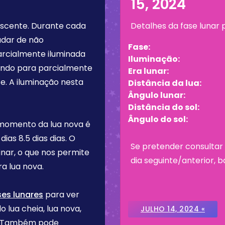
15, 2024
escente
. Durante cada
Detalhes da fase lunar
udar de não
Fase:
arcialmente iluminada
Iluminação:
tando para parcialmente
Era lunar:
e. A iluminação nesta
Distância da lua:
Ângulo lunar:
Distância do sol:
Ângulo do sol:
 momento da lua nova é
 dias
8.5 dias
dias. O
Se pretender consultar 
inar, o que nos permite
dia seguinte/anterior, b
a lua nova.
ses lunares
para ver
o lua cheia, lua nova,
JULHO 14, 2024 «
re. Também pode