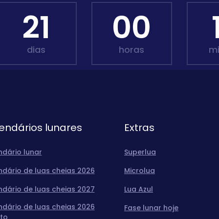
21
00
dias
horas
m
endários lunares
Extras
ndário lunar
Superlua
ndário de luas cheias 2026
Microlua
ndário de luas cheias 2027
Lua Azul
ndário de luas cheias 2026
Fase lunar hoje
to