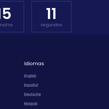
15
10
inutos
segundos
Idiomas
English
Español
Deutsche
Magyar