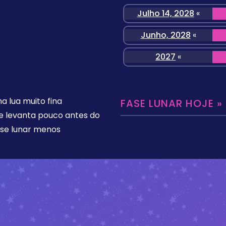
Julho 14, 2028
«
Junho, 2028
«
2027
«
 lua muito fina
FASE LUNAR HOJE »
se levanta pouco antes do
ase lunar menos