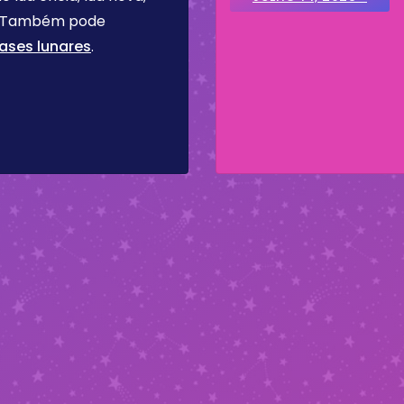
re. Também pode
ases lunares
.