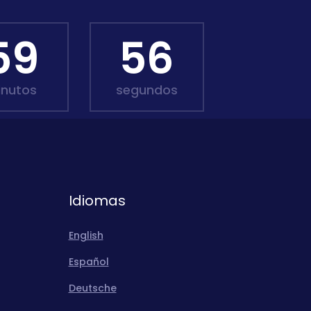
59
54
inutos
segundos
Idiomas
English
Español
Deutsche