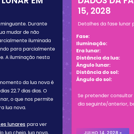
 LUNAR EM
DADOS DA FA
15, 2028
 minguante
. Durante
Detalhes da fase lunar
lua mudar de não
Fase:
arcialmente iluminada
Iluminação:
tando para parcialmente
Era lunar:
e. A iluminação nesta
Distância da lua:
Ângulo lunar:
Distância do sol:
Ângulo do sol:
 momento da lua nova é
 dias
22.7 dias
dias. O
Se pretender consultar 
inar, o que nos permite
dia seguinte/anterior, b
a lua nova.
ses lunares
para ver
o lua cheia, lua nova,
JULHO 14, 2028 «