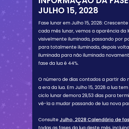
INFORMAÇÃO DA FASE
JULHO 15, 2028
Fase lunar em
Julho 15, 2028
:
Crescente
cada mês lunar, vemos a aparência da 
visivelmente iluminada, passando por p
para totalmente iluminada, depois vol
iluminada para não iluminada novament
fase da lua é
44%
.
O número de dias contados a partir do
a era da lua. Em
Julho 15, 2028
a lua tem
ciclo lunar demora 29,53 dias para term
vê-la a mudar passando de lua nova par
Consulte
Julho, 2028 Calendário de fa
todas as fases da lua deste mês, incluind