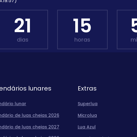
4:19:57)
21
15
dias
horas
m
endários lunares
Extras
ndário lunar
Superlua
ndário de luas cheias 2026
Microlua
ndário de luas cheias 2027
Lua Azul