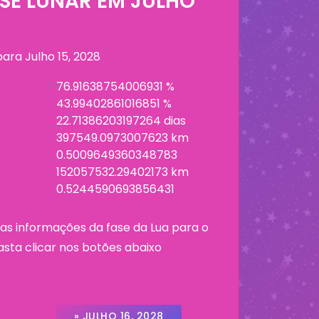
SE LUNAR EM
JULHO
 para
Julho 15, 2028
76.91638754006931 %
43.99402861016851 %
22.71386203197264 dias
397549.0973007623 km
0.5009649360348783
152057532.29402173 km
0.5244590693856431
as informações da fase da Lua para o
asta clicar nos botões abaixo
» JULHO 16, 2028