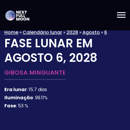
Home
»
Calendário lunar
»
2028
»
Agosto
»
6
FASE LUNAR EM
AGOSTO 6, 2028
GIBOSA MINGUANTE
Era lunar
:
15.7 dias
Iluminação
:
99.11%
Fase
:
53 %