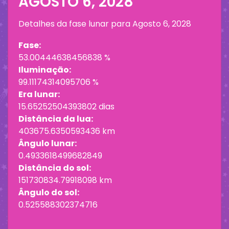
AGOSTO 6, 2028
Detalhes da fase lunar para
Agosto 6, 2028
Fase:
53.00444638456838 %
Iluminação:
99.11174314095706 %
Era lunar:
15.65252504393802 dias
Distância da lua:
403675.6350593436 km
Ângulo lunar:
0.4933618499682849
Distância do sol:
151730834.79918098 km
Ângulo do sol:
0.525588302374716