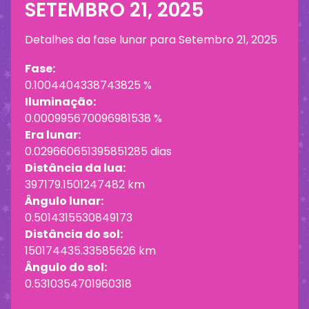
SETEMBRO 21, 2025
Detalhes da fase lunar para
Setembro 21, 2025
Fase:
0.1004404338743825 %
Iluminação:
0.000995670096981538 %
Era lunar:
0.029660651395851285 dias
Distância da lua:
397179.1501247482 km
Ângulo lunar:
0.5014315530849173
Distância do sol:
150174435.33585626 km
Ângulo do sol:
0.5310354701960318