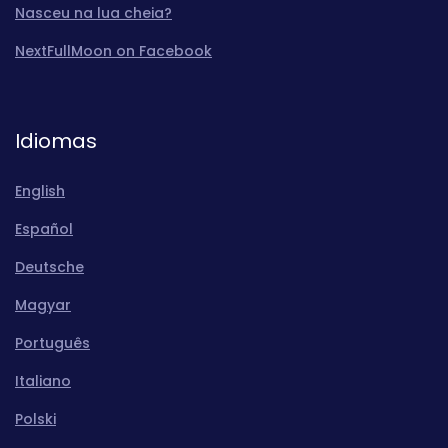
Nasceu na lua cheia?
NextFullMoon on Facebook
Idiomas
English
Español
Deutsche
Magyar
Português
Italiano
Polski