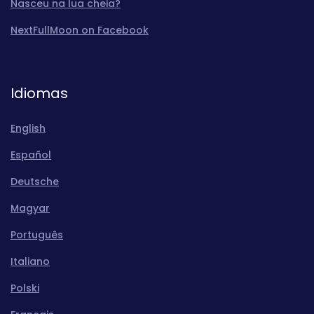
Nasceu na lua cheia?
NextFullMoon on Facebook
Idiomas
English
Español
Deutsche
Magyar
Português
Italiano
Polski