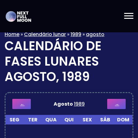
Home
»
Calendário lunar
»
1989
»
agosto
CALENDÁRIO DE
FASES LUNARES
AGOSTO, 1989
Agosto
1989
←
→
SEG
TER
QUA
QUI
SEX
SÁB
DOM