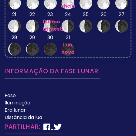
cheia
21
22
23
24
25
26
27
Último
trimestre
28
29
30
31
Lua
nova
INFORMAÇÃO DA FASE LUNAR:
Fase
Iluminação
Era lunar
Distância da lua
PARTILHAR: