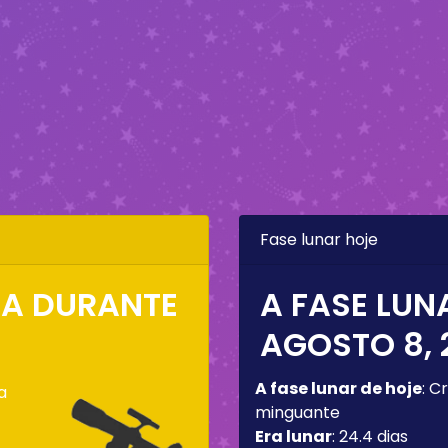
Fase lunar hoje
LUA DURANTE
A FASE LUN
AGOSTO 8, 
A fase lunar de hoje
:
Cr
a
minguante
Era lunar
:
24.4 dias