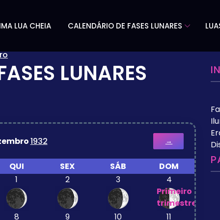
IMA LUA CHEIA
CALENDÁRIO DE FASES LUNARES
LUA
ro
FASES LUNARES
I
Fa
Il
Er
zembro
1932
→
Di
P
QUI
SEX
SÁB
DOM
1
2
3
4
Primeiro
trimestre
8
9
10
11