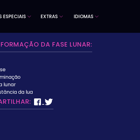
S ESPECIAIS
EXTRAS
IDIOMAS
NFORMAÇÃO DA FASE LUNAR:
se
uminação
a lunar
stância da lua
ARTILHAR: