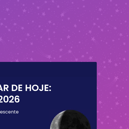
AR DE HOJE:
2026
escente