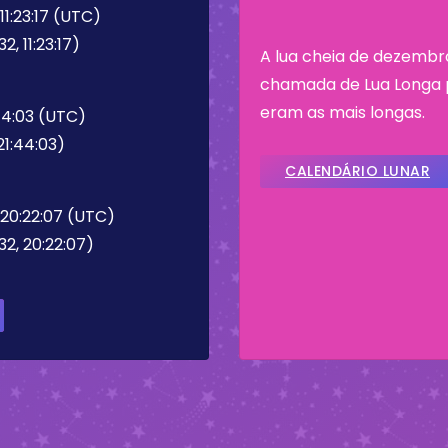
11:23:17 (UTC)
, 11:23:17)
A lua cheia de dezembr
chamada de Lua Longa p
eram as mais longas.
44:03 (UTC)
21:44:03)
CALENDÁRIO LUNAR
 20:22:07 (UTC)
2, 20:22:07)