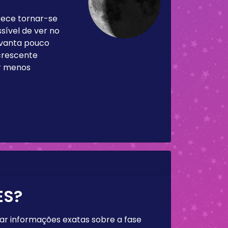
rece tornar-se
sível de ver no
levanta pouco
 crescente
ar menos
ES?
rar informações exatas sobre a fase