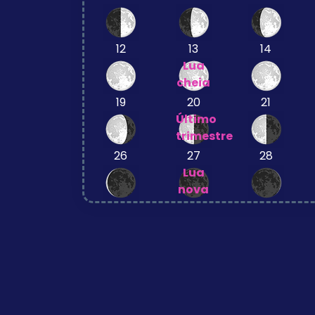
12
13
14
Lua
cheia
19
20
21
Último
trimestre
26
27
28
Lua
nova