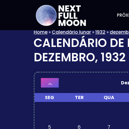
PRÓX
Home
»
Calendário lunar
»
1932
»
dezemb
CALENDÁRIO DE 
DEZEMBRO, 1932
De
←
SEG
TER
QUA
5
6
7