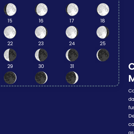
15
16
17
18
22
23
24
25
29
30
31
Ca
da
fu
De
ca
as