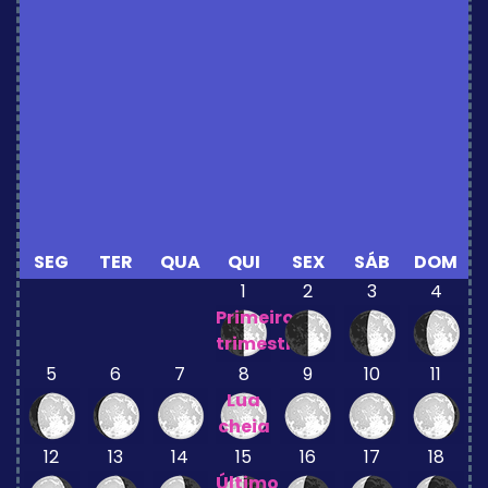
SEG
TER
QUA
QUI
SEX
SÁB
DOM
1
2
3
4
Primeiro
trimestre
5
6
7
8
9
10
11
Lua
cheia
12
13
14
15
16
17
18
Último