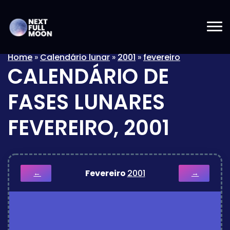
Home
»
Calendário lunar
»
2001
»
fevereiro
CALENDÁRIO DE
FASES LUNARES
FEVEREIRO, 2001
Fevereiro
2001
←
→