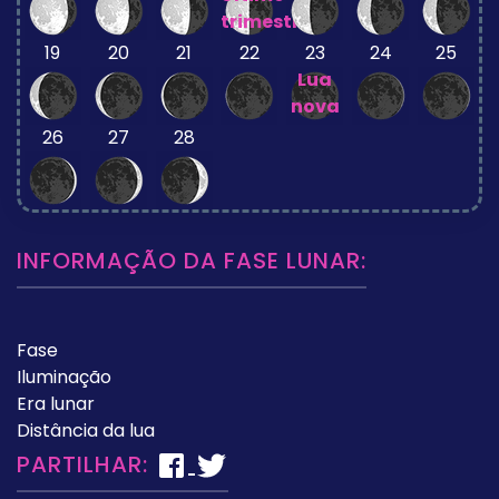
trimestre
19
20
21
22
23
24
25
Lua
nova
26
27
28
INFORMAÇÃO DA FASE LUNAR:
Fase
Iluminação
Era lunar
Distância da lua
PARTILHAR: