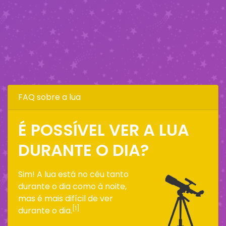
FAQ sobre a lua
É POSSÍVEL VER A LUA
DURANTE O DIA?
Sim! A lua está no céu tanto
durante o dia como à noite,
mas é mais difícil de ver
[1]
durante o dia.