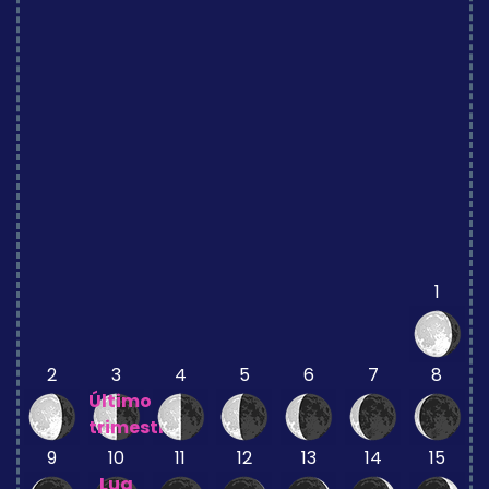
1
2
3
4
5
6
7
8
Último
trimestre
9
10
11
12
13
14
15
Lua