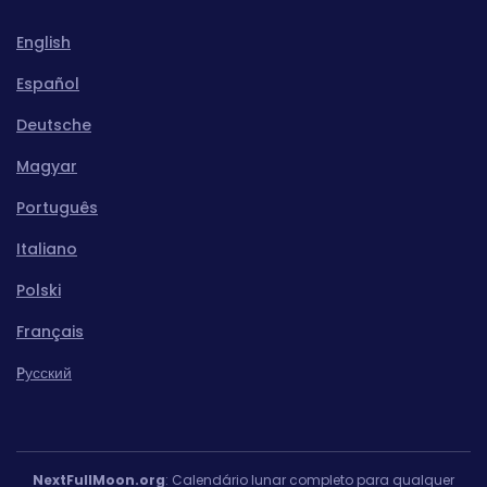
English
Español
Deutsche
Magyar
Português
Italiano
Polski
Français
Pусский
NextFullMoon.org
: Calendário lunar completo para qualquer