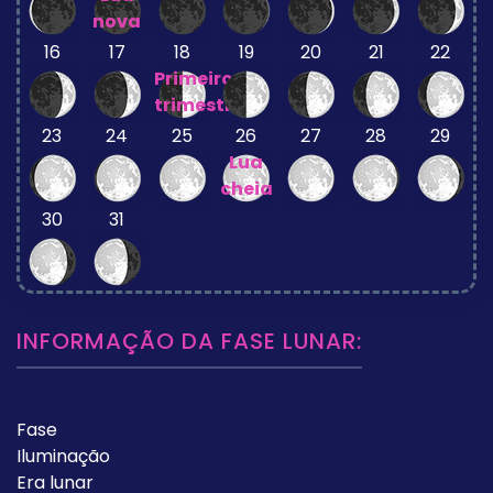
nova
16
17
18
19
20
21
22
Primeiro
trimestre
23
24
25
26
27
28
29
Lua
cheia
30
31
INFORMAÇÃO DA FASE LUNAR:
Fase
Iluminação
Era lunar