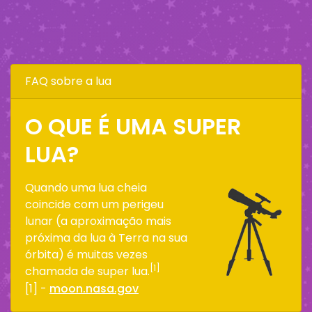
FAQ sobre a lua
O QUE É UMA SUPER
LUA?
Quando uma lua cheia
coincide com um perigeu
lunar (a aproximação mais
próxima da lua à Terra na sua
órbita) é muitas vezes
[1]
chamada de super lua.
[1] -
moon.nasa.gov