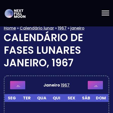
Home
»
Calendário lunar
»
1967
»
janeiro
CALENDÁRIO DE
FASES LUNARES
JANEIRO, 1967
Janeiro
1967
←
→
SEG
TER
QUA
QUI
SEX
SÁB
DOM