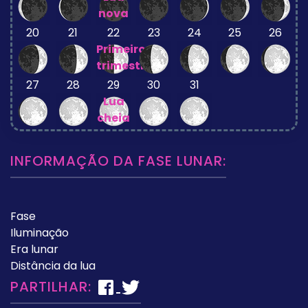
nova
20
21
22
23
24
25
26
Primeiro
trimestre
27
28
29
30
31
Lua
cheia
INFORMAÇÃO DA FASE LUNAR:
Fase
Iluminação
Era lunar
Distância da lua
PARTILHAR: