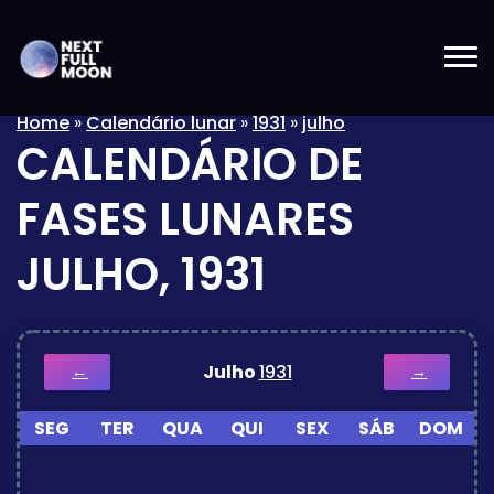
Home
»
Calendário lunar
»
1931
»
julho
CALENDÁRIO DE
FASES LUNARES
JULHO, 1931
Julho
1931
←
→
SEG
TER
QUA
QUI
SEX
SÁB
DOM