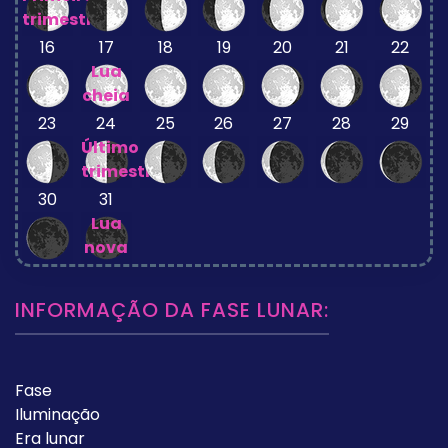
trimestre
16
17
18
19
20
21
22
Lua
cheia
23
24
25
26
27
28
29
Último
trimestre
30
31
Lua
nova
INFORMAÇÃO DA FASE LUNAR:
Fase
Iluminação
Era lunar