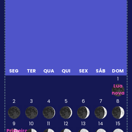
SEG
TER
QUA
QUI
SEX
SÁB
DOM
1
Lua
nova
2
3
4
5
6
7
8
9
10
11
12
13
14
15
Primeiro