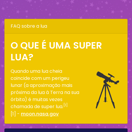
FAQ sobre a lua
O QUE É UMA SUPER
LUA?
Quando uma lua cheia
coincide com um perigeu
lunar (a aproximação mais
próxima da lua à Terra na sua
órbita) é muitas vezes
[1]
chamada de super lua.
[1] -
moon.nasa.gov