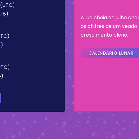
8 (UTC)
:18)
A lua cheia de julho c
os chifres de um vead
crescimento pleno.
(UTC)
6)
CALENDÁRIO LUNAR
(UTC)
4)