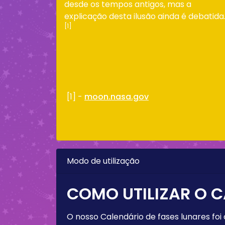
desde os tempos antigos, mas a
explicação desta ilusão ainda é debatida
[1]
[1] -
moon.nasa.gov
Modo de utilização
COMO UTILIZAR O C
O nosso Calendário de fases lunares foi