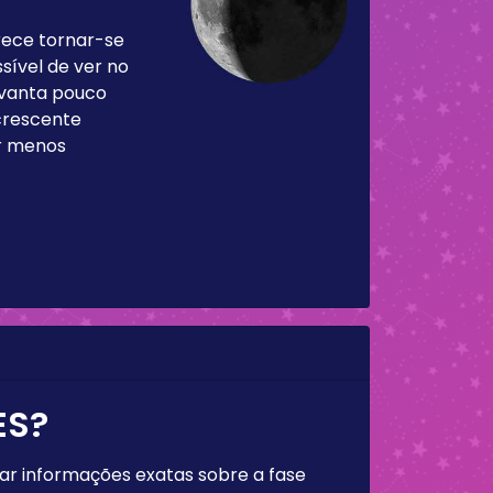
rece tornar-se
sível de ver no
levanta pouco
 crescente
ar menos
ES?
rar informações exatas sobre a fase