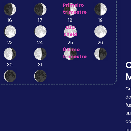
Primeiro
trimestre
16
17
18
19
Lua
cheia
23
24
25
26
Último
trimestre
30
31
Ca
da
fu
Ju
ca
as