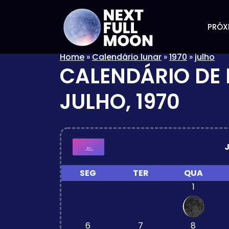
PRÓX
Home
»
Calendário lunar
»
1970
»
julho
CALENDÁRIO DE 
JULHO, 1970
←
SEG
TER
QUA
1
6
7
8