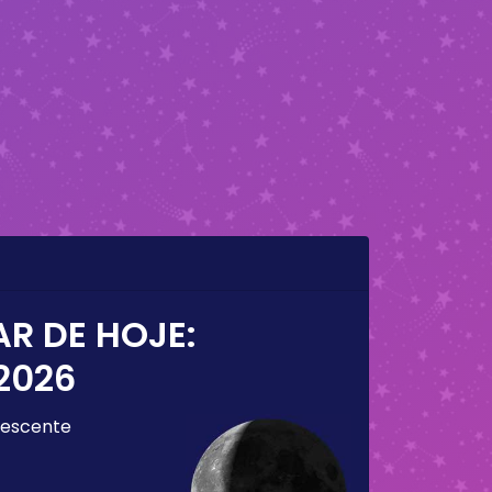
AR DE HOJE:
2026
escente