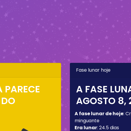
Fase lunar hoje
A PARECE
A FASE LUN
 DO
AGOSTO 8, 
A fase lunar de hoje
:
Cr
minguante
Era lunar
:
24.5 dias