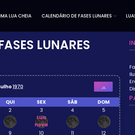
IMA LUA CHEIA
CALENDÁRIO DE FASES LUNARES
LUA
FASES LUNARES
I
Fa
Il
Er
Julho
1970
→
Di
P
QUI
SEX
SÁB
DOM
2
3
4
5
Lua
nova
9
10
11
12