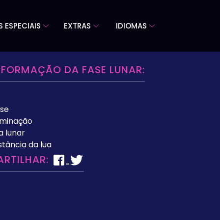
S ESPECIAIS
EXTRAS
IDIOMAS
NFORMAÇÃO DA FASE LUNAR:
se
uminação
a lunar
stância da lua
ARTILHAR: