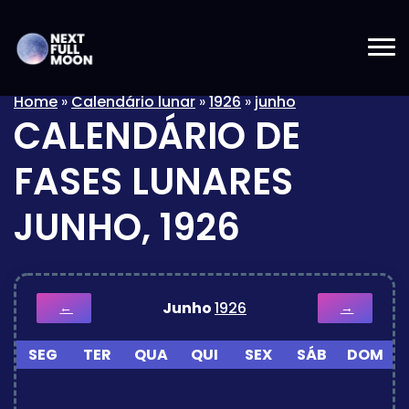
Home
»
Calendário lunar
»
1926
»
junho
CALENDÁRIO DE
FASES LUNARES
JUNHO, 1926
Junho
1926
←
→
SEG
TER
QUA
QUI
SEX
SÁB
DOM