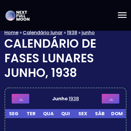
Home
»
Calendário lunar
»
1938
»
junho
CALENDÁRIO DE
FASES LUNARES
JUNHO, 1938
Junho
1938
←
→
SEG
TER
QUA
QUI
SEX
SÁB
DOM