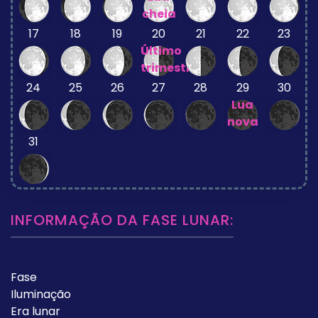
cheia
17
18
19
20
21
22
23
Último
trimestre
24
25
26
27
28
29
30
Lua
nova
31
INFORMAÇÃO DA FASE LUNAR:
Fase
Iluminação
Era lunar