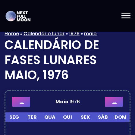
Home
»
Calendário lunar
»
1976
»
maio
CALENDÁRIO DE
FASES LUNARES
MAIO, 1976
Maio
1976
←
→
SEG
TER
QUA
QUI
SEX
SÁB
DOM