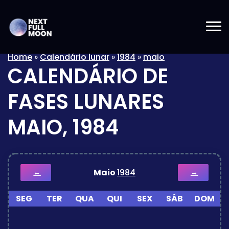
Home
»
Calendário lunar
»
1984
»
maio
CALENDÁRIO DE
FASES LUNARES
MAIO, 1984
Maio
1984
←
→
SEG
TER
QUA
QUI
SEX
SÁB
DOM