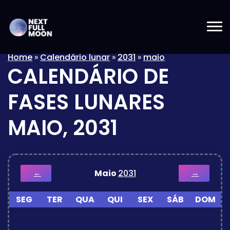
Home
»
Calendário lunar
»
2031
»
maio
CALENDÁRIO DE
FASES LUNARES
MAIO, 2031
Maio
2031
←
→
SEG
TER
QUA
QUI
SEX
SÁB
DOM