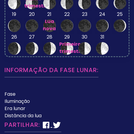
trimestre
19
20
21
22
23
24
25
Lua
nova
26
27
28
29
30
31
Primeiro
trimestre
INFORMAÇÃO DA FASE LUNAR:
Fase
Iluminação
Era lunar
Distância da lua
PARTILHAR: