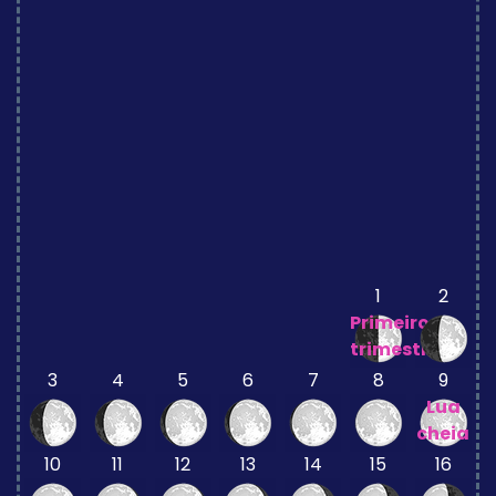
1
2
Primeiro
trimestre
3
4
5
6
7
8
9
Lua
cheia
10
11
12
13
14
15
16