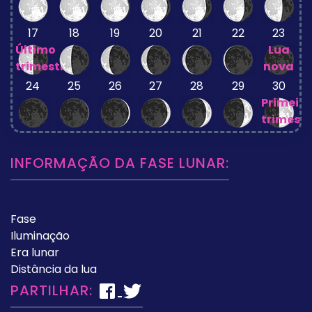
17
18
19
20
21
22
23
Último
Lua
trimestre
nova
24
25
26
27
28
29
30
Primeiro
trimestr
INFORMAÇÃO DA FASE LUNAR:
Fase
Iluminação
Era lunar
Distância da lua
PARTILHAR: