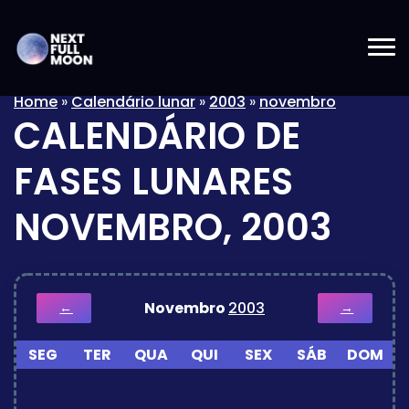
Home
»
Calendário lunar
»
2003
»
novembro
CALENDÁRIO DE
FASES LUNARES
NOVEMBRO, 2003
Novembro
2003
←
→
SEG
TER
QUA
QUI
SEX
SÁB
DOM