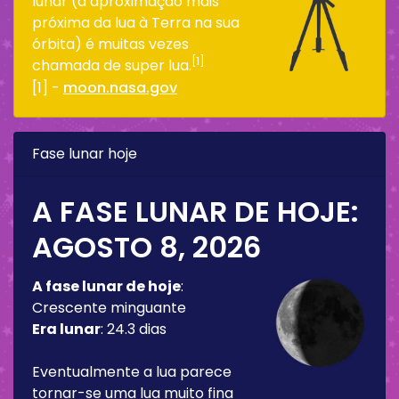
lunar (a aproximação mais
próxima da lua à Terra na sua
órbita) é muitas vezes
[1]
chamada de super lua.
[1] -
moon.nasa.gov
Fase lunar hoje
A FASE LUNAR DE HOJE:
AGOSTO 8, 2026
A fase lunar de hoje
:
Crescente minguante
Era lunar
:
24.3 dias
Eventualmente a lua parece
tornar-se uma lua muito fina