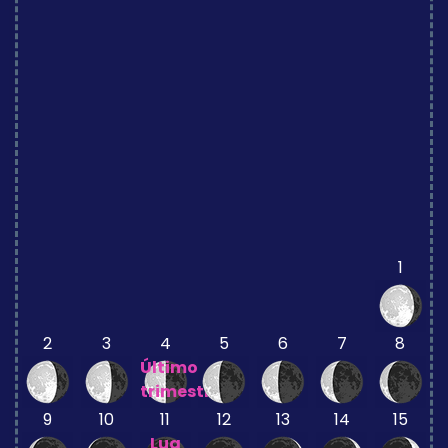
1
2
3
4
5
6
7
8
Último
trimestre
9
10
11
12
13
14
15
Lua