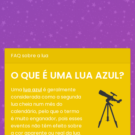
FAQ sobre a lua
O QUE É UMA LUA AZUL?
Uma
lua azul
é geralmente
considerada como a segunda
lua cheia num mês do
calendário, pelo que o termo
é muito enganador, pois esses
eventos não têm efeito sobre
a cor aparente ou real da lua.