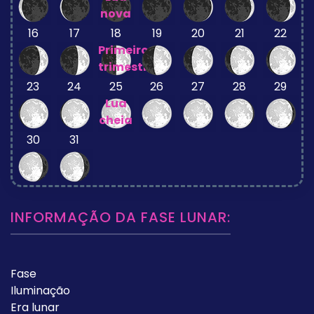
nova
16
17
18
19
20
21
22
Primeiro
trimestre
23
24
25
26
27
28
29
Lua
cheia
30
31
INFORMAÇÃO DA FASE LUNAR:
Fase
Iluminação
Era lunar