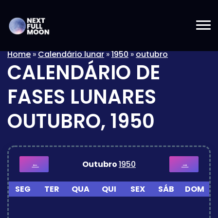
Home
»
Calendário lunar
»
1950
»
outubro
CALENDÁRIO DE
FASES LUNARES
OUTUBRO, 1950
Outubro
1950
←
→
SEG
TER
QUA
QUI
SEX
SÁB
DOM