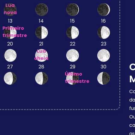
Lua
nova
13
14
15
16
Primeiro
trimestre
20
21
22
23
Lua
cheia
27
28
29
30
Último
trimestre
Ca
da
fu
Ou
ca
as