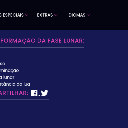
S ESPECIAIS
EXTRAS
IDIOMAS
NFORMAÇÃO DA FASE LUNAR:
se
uminação
a lunar
stância da lua
ARTILHAR: