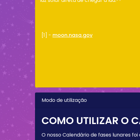
luz solar direta de chegar à lua.
[1] -
moon.nasa.gov
Modo de utilização
COMO UTILIZAR O C
O nosso Calendário de fases lunares foi