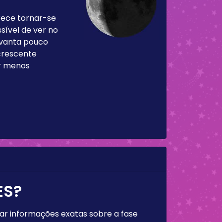
rece tornar-se
sível de ver no
levanta pouco
 crescente
ar menos
ES?
rar informações exatas sobre a fase