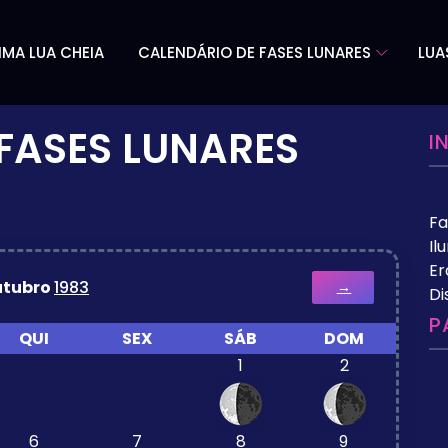
IMA LUA CHEIA
CALENDÁRIO DE FASES LUNARES
LUA
FASES LUNARES
I
Fa
Il
Er
utubro
1983
→
Di
P
QUI
SEX
SÁB
DOM
1
2
6
7
8
9