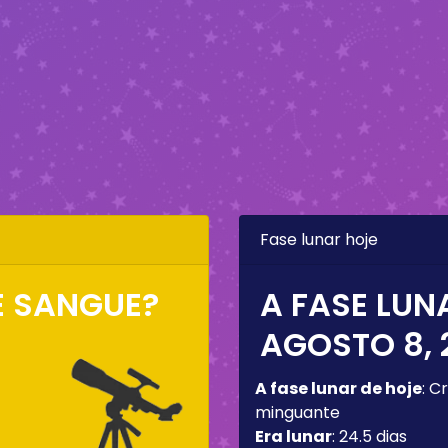
Fase lunar hoje
E SANGUE?
A FASE LUN
AGOSTO 8, 
A fase lunar de hoje
:
Cr
minguante
Era lunar
:
24.5 dias