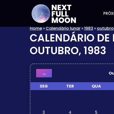
PRÓX
Home
»
Calendário lunar
»
1983
»
outubro
CALENDÁRIO DE 
OUTUBRO, 1983
O
←
SEG
TER
QUA
3
4
5