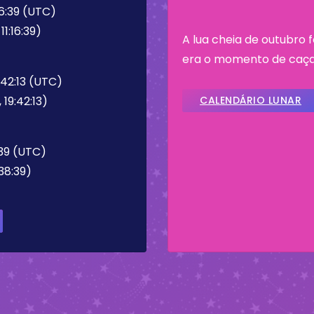
16:39 (UTC)
11:16:39)
A lua cheia de outubro
era o momento de caça
:42:13 (UTC)
 19:42:13)
CALENDÁRIO LUNAR
:39 (UTC)
38:39)