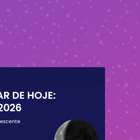
AR DE HOJE:
2026
escente