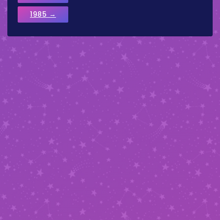
1985 →