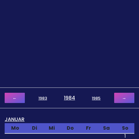
1984
←
→
1983
1985
JANUAR
Mo
Di
Mi
Do
Fr
Sa
So
1