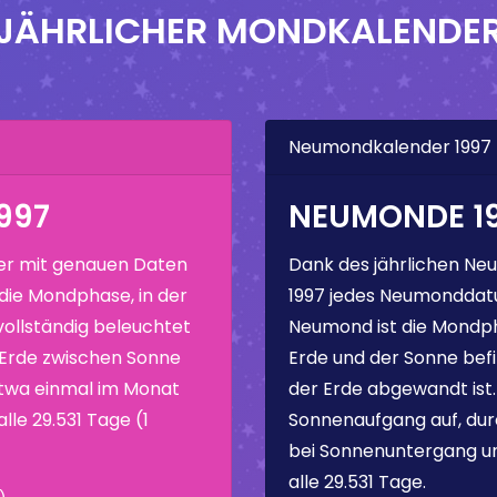
JÄHRLICHER MONDKALENDE
Neumondkalender 1997
997
NEUMONDE 1
r mit genauen Daten
Dank des jährlichen Neu
 die Mondphase, in der
1997 jedes Neumonddatu
vollständig beleuchtet
Neumond ist die Mondph
e Erde zwischen Sonne
Erde und der Sonne befi
etwa einmal im Monat
der Erde abgewandt ist
lle 29.531 Tage (1
Sonnenaufgang auf, dur
bei Sonnenuntergang un
alle 29.531 Tage.