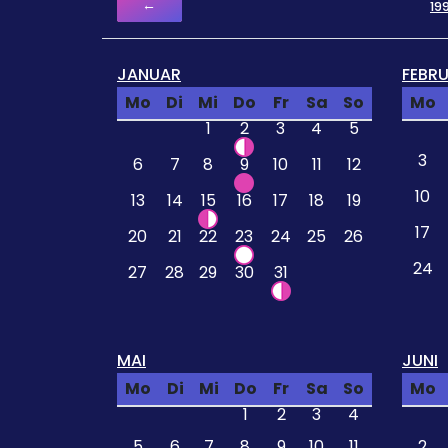
←
19
JANUAR
FEBR
Mo
Di
Mi
Do
Fr
Sa
So
Mo
1
2
3
4
5
3
6
7
8
9
10
11
12
10
13
14
15
16
17
18
19
17
20
21
22
23
24
25
26
24
27
28
29
30
31
MAI
JUNI
Mo
Di
Mi
Do
Fr
Sa
So
Mo
1
2
3
4
5
6
7
8
9
10
11
2