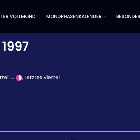
TER VOLLMOND
MONDPHASENKALENDER
BESONDE
1997
ertel →
, Letztes Viertel