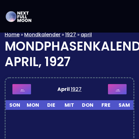
Home
»
Mondkalender
»
1927
»
april
MONDPHASENKALEND
APRIL, 1927
April
1927
←
→
SON
MON
DIE
MIT
DON
FRE
SAM