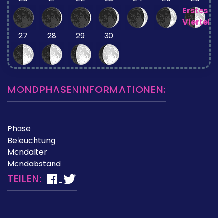
Erstes
Viertel
27
28
29
30
MONDPHASENINFORMATIONEN:
Phase
Beleuchtung
Mondalter
Mondabstand
TEILEN: