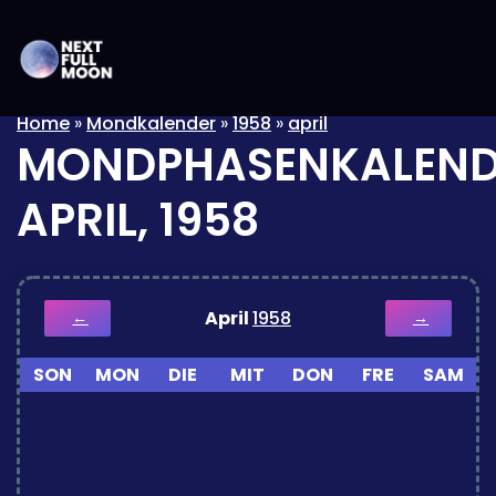
Home
»
Mondkalender
»
1958
»
april
MONDPHASENKALEND
APRIL, 1958
April
1958
←
→
SON
MON
DIE
MIT
DON
FRE
SAM