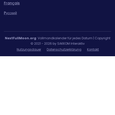
Français
Pусский
NextFullMoon.org
: Vollmondkalender für jedes Datum | Copyright
© 2021 - 2026 by SAKKOM Interaktiv
Nutzungsdauer
Datenschutzerklärung
Kontakt