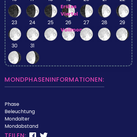
Erstes
Viertel
23
24
25
26
27
28
29
Vollmond
30
31
MONDPHASENINFORMATIONEN:
Phase
Beleuchtung
Mondalter
Mondabstand
TEILEN: