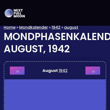
Home
»
Mondkalender
»
1942
»
august
MONDPHASENKALEND
AUGUST, 1942
August
1942
←
→