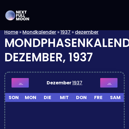
Home
»
Mondkalender
»
1937
»
dezember
MONDPHASENKALEND
DEZEMBER, 1937
Dezember
1937
←
→
SON
MON
DIE
MIT
DON
FRE
SAM