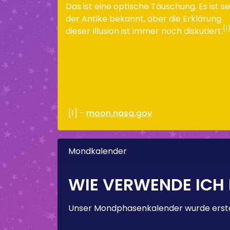
Das ist eine optische Täuschung. Es ist se
der Antike bekannt, aber die Erklärung
[1
dieser Illusion ist immer noch diskutiert.
[1] -
moon.nasa.gov
Mondkalender
WIE VERWENDE ICH
Unser Mondphasenkalender wurde erstel