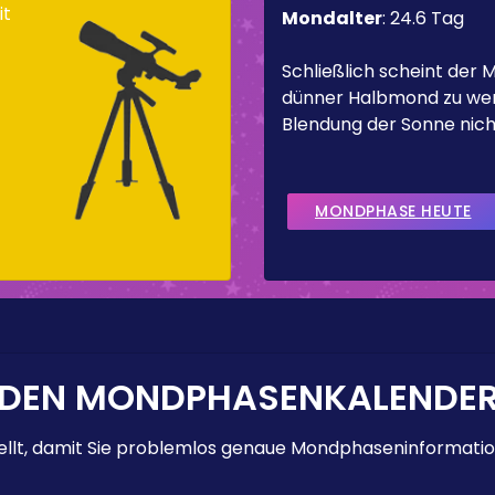
it
Mondalter
:
24.6 Tag
]
Schließlich scheint der 
dünner Halbmond zu werd
Blendung der Sonne nicht
MONDPHASE HEUTE
 DEN MONDPHASENKALENDE
lt, damit Sie problemlos genaue Mondphaseninformation