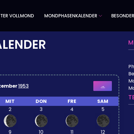
TER VOLLMOND
MONDPHASENKALENDER
BESONDE
LENDER
M
P
Be
Mo
zember
1953
→
M
T
MIT
DON
FRE
SAM
2
3
4
5
9
10
11
12