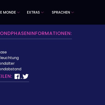
RE MONDE
EXTRAS
SPRACHEN
ONDPHASENINFORMATIONEN:
hase
leuchtung
ndalter
ondabstand
EILEN: