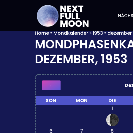
NÄCHS
Home
»
Mondkalender
»
1953
»
dezember
MONDPHASENKA
DEZEMBER, 1953
De
←
SON
MON
DIE
1
6
7
8