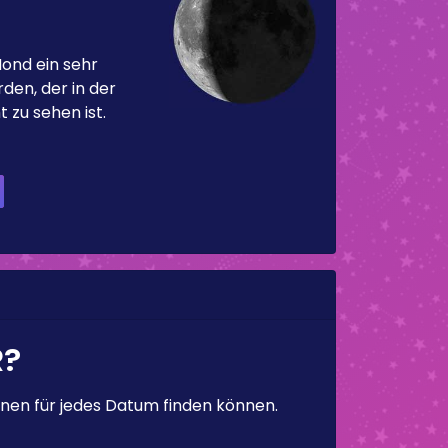
Mond ein sehr
en, der in der
 zu sehen ist.
R?
en für jedes Datum finden können.