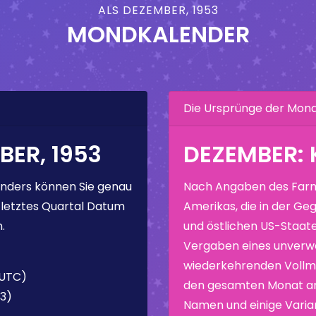
ALS DEZEMBER, 1953
MONDKALENDER
Die Ursprünge der Mo
ER, 1953
DEZEMBER:
nders können Sie genau
Nach Angaben des Farm
 letztes Quartal Datum
Amerikas, die in der Geg
.
und östlichen US-Staate
Vergaben eines unverw
wiederkehrenden Vollmo
(UTC)
den gesamten Monat ang
13)
Namen und einige Varia