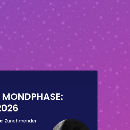
E MONDPHASE:
2026
e
:
Zunehmender