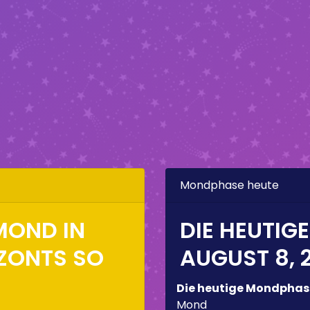
Mondphase heute
MOND IN
DIE HEUTIG
IZONTS SO
AUGUST 8, 
Die heutige Mondphas
Mond