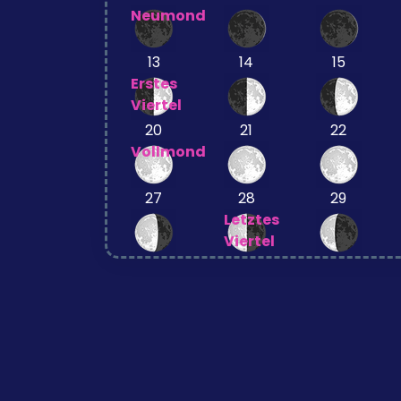
Neumond
13
14
15
Erstes
Viertel
20
21
22
Vollmond
27
28
29
Letztes
Viertel