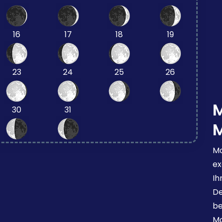
16
17
18
19
23
24
25
26
30
31
Mo
ex
Ih
De
be
Mo