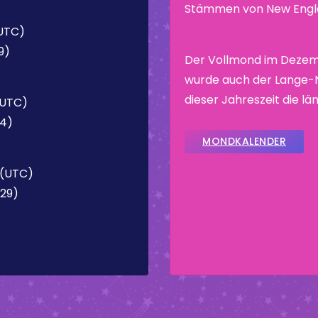
Stämmen von New Engla
(UTC)
9)
Der Vollmond im Dezem
wurde auch der Lange-N
dieser Jahreszeit die l
(UTC)
14)
MONDKALENDER
 (UTC)
:29)