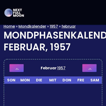
Home
»
Mondkalender
»
1957
»
februar
MONDPHASENKALEND
FEBRUAR, 1957
Februar
1957
←
→
SON
MON
DIE
MIT
DON
FRE
SAM