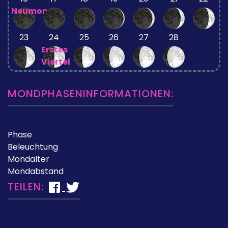
Neumond
23
24
25
26
27
28
Erstes
Viertel
MONDPHASENINFORMATIONEN:
Phase
Beleuchtung
Mondalter
Mondabstand
TEILEN: