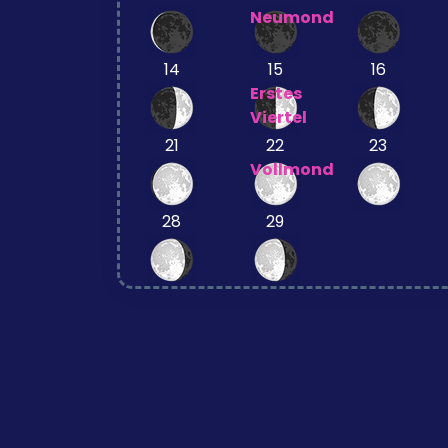
Neumond
14
15
16
Erstes
Viertel
21
22
23
Vollmond
28
29