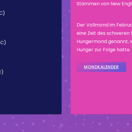
Stämmen von New Engla
TC)
Der Vollmond im Febru
eine Zeit des schweren
Hungermond genannt, we
TC)
Hunger zur Folge hatte.
MONDKALENDER
C)