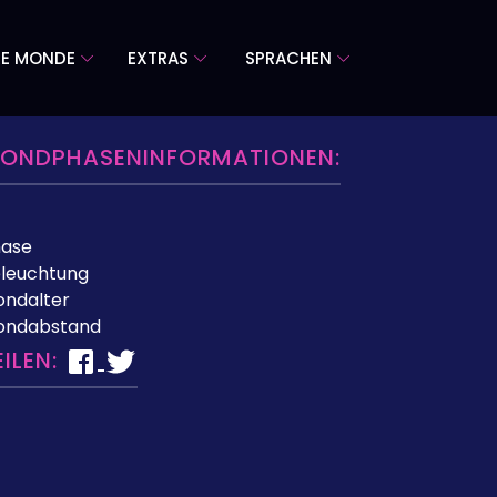
RE MONDE
EXTRAS
SPRACHEN
ONDPHASENINFORMATIONEN:
hase
leuchtung
ndalter
ondabstand
EILEN: