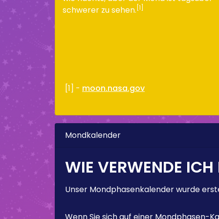
[1]
schwerer zu sehen.
[1] -
moon.nasa.gov
Mondkalender
WIE VERWENDE ICH
Unser Mondphasenkalender wurde erstel
Wenn Sie sich auf einer Mondphasen-Kal