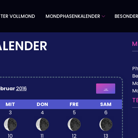
TER VOLLMOND
MONDPHASENKALENDER
BESONDE
LENDER
M
P
Be
Mo
ebruar
2016
→
M
T
MIT
DON
FRE
SAM
3
4
5
6
10
11
12
13