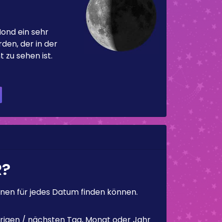
Mond ein sehr
en, der in der
 zu sehen ist.
R?
en für jedes Datum finden können.
rigen / nächsten Tag, Monat oder Jahr