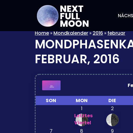
NÄCHS
Home
»
Mondkalender
»
2016
»
februar
MONDPHASENKA
FEBRUAR, 2016
F
←
SON
MON
DIE
1
2
Letztes
Viertel
7
8
9