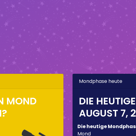
Mondphase heute
EN MOND
DIE HEUTIG
N?
AUGUST 7, 
Die heutige Mondphas
Mond