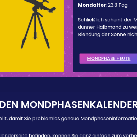
Mondalter
:
23.3 Tag
Schließlich scheint der 
dünner Halbmond zu werd
Blendung der Sonne nicht
MONDPHASE HEUTE
 DEN MONDPHASENKALENDE
lt, damit Sie problemlos genaue Mondphaseninformation
enderseite befinden, können Sie ganz einfach zum vorhe