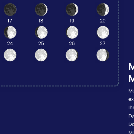
17
18
19
20
24
25
26
27
Mo
ex
Ih
Fe
Da
Mo