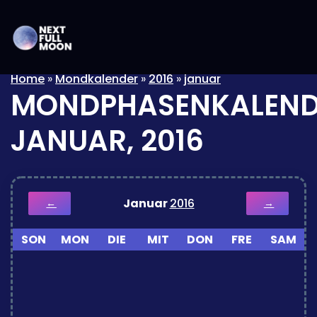
Home
»
Mondkalender
»
2016
»
januar
MONDPHASENKALEND
JANUAR, 2016
Januar
2016
←
→
SON
MON
DIE
MIT
DON
FRE
SAM