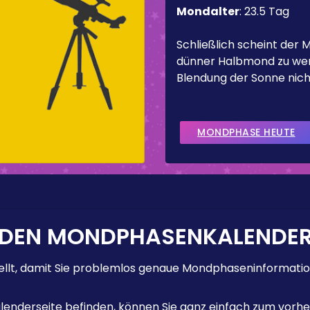
Mondalter
:
23.5 Tag
Schließlich scheint der 
dünner Halbmond zu werd
Blendung der Sonne nicht
MONDPHASE HEUTE
 DEN MONDPHASENKALENDE
lt, damit Sie problemlos genaue Mondphaseninformation
enderseite befinden, können Sie ganz einfach zum vorhe