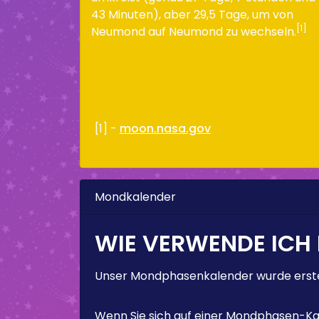
43 Minuten), aber 29,5 Tage, um von
[1]
Neumond auf Neumond zu wechseln.
[1] -
moon.nasa.gov
Mondkalender
WIE VERWENDE ICH
Unser Mondphasenkalender wurde erstel
Wenn Sie sich auf einer Mondphasen-Kal