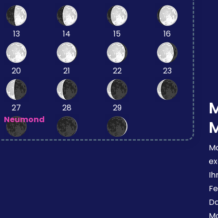
13
14
15
16
20
21
22
23
27
28
29
Neumond
Mo
ex
Ih
Fe
Da
Mo