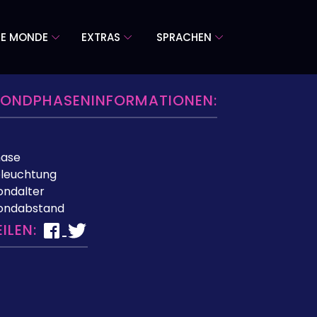
RE MONDE
EXTRAS
SPRACHEN
ONDPHASENINFORMATIONEN:
hase
leuchtung
ndalter
ondabstand
EILEN: