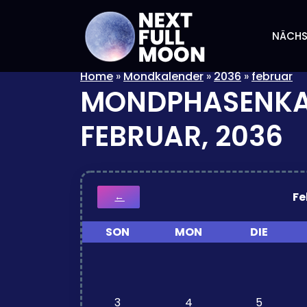
NÄCHS
Home
»
Mondkalender
»
2036
»
februar
MONDPHASENKA
FEBRUAR, 2036
Fe
←
SON
MON
DIE
3
4
5