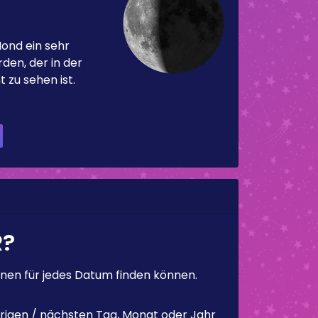
Mond ein sehr
en, der in der
 zu sehen ist.
R?
en für jedes Datum finden können.
rigen / nächsten Tag, Monat oder Jahr