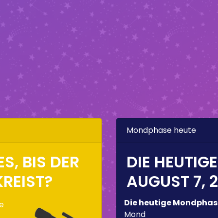
Mondphase heute
S, BIS DER
DIE HEUTIG
REIST?
AUGUST 7, 
Die heutige Mondphas
de
Mond