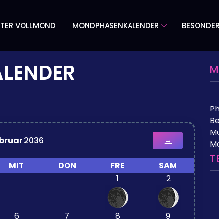
TER VOLLMOND
MONDPHASENKALENDER
BESONDE
LENDER
M
P
Be
Mo
bruar
2036
→
M
T
MIT
DON
FRE
SAM
1
2
6
7
8
9