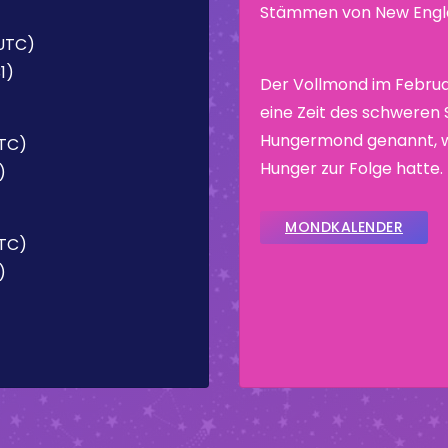
Stämmen von New Engla
(UTC)
1)
Der Vollmond im Febru
eine Zeit des schweren
Hungermond genannt, we
UTC)
Hunger zur Folge hatte.
)
MONDKALENDER
UTC)
)