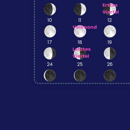
Erstes
Viertel
10
11
12
Vollmond
17
18
19
Letztes
Viertel
24
25
26