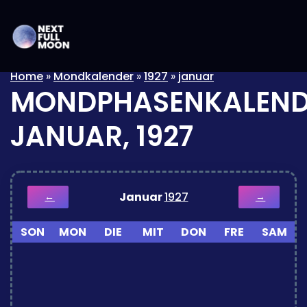
Home
»
Mondkalender
»
1927
»
januar
MONDPHASENKALEND
JANUAR, 1927
Januar
1927
←
→
SON
MON
DIE
MIT
DON
FRE
SAM