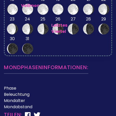
Vollmond
23
24
25
26
27
28
29
Letztes
Viertel
30
31
MONDPHASENINFORMATIONEN:
Phase
Beleuchtung
Mondalter
Mondabstand
TEILEN: