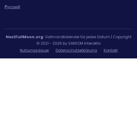
Pусский
NextFullMoon.org
: Vollmondkalender für jedes Datum | Copyright
© 2021 - 2026 by SAKKOM Interaktiv
Nutzungsdauer
Datenschutzerklärung
Kontakt