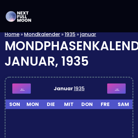
Home
»
Mondkalender
»
1935
»
januar
MONDPHASENKALEND
JANUAR, 1935
Januar
1935
←
→
SON
MON
DIE
MIT
DON
FRE
SAM