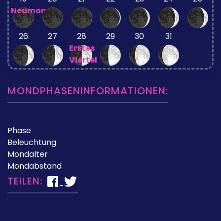
Neumond
26
27
28
29
30
31
Erstes
Viertel
MONDPHASENINFORMATIONEN:
Phase
Beleuchtung
Mondalter
Mondabstand
TEILEN: