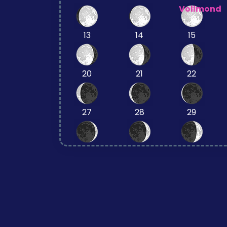
Vollmond
13
14
15
20
21
22
27
28
29