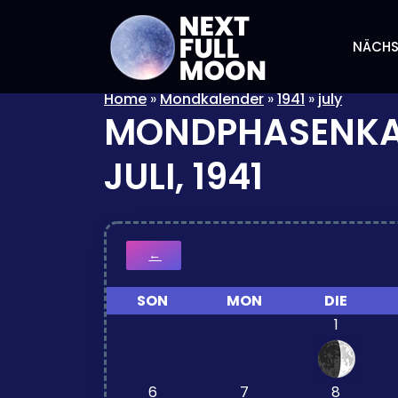
NÄCHS
Home
»
Mondkalender
»
1941
»
july
MONDPHASENKA
JULI, 1941
←
SON
MON
DIE
1
6
7
8