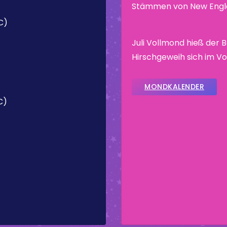
Stämmen von New Engla
C)
Juli Vollmond hieß der
Hirschgeweih sich im V
MONDKALENDER
C)