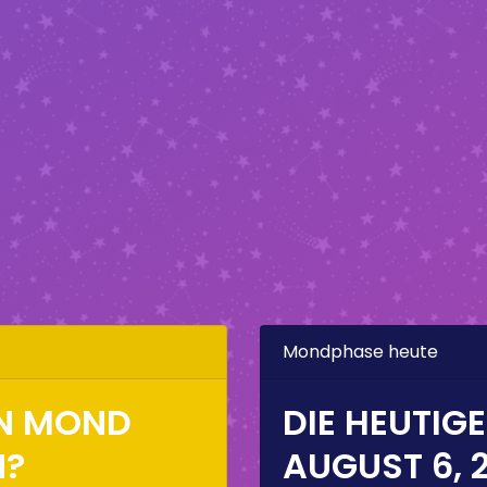
Mondphase heute
EN MOND
DIE HEUTIG
N?
AUGUST 6, 