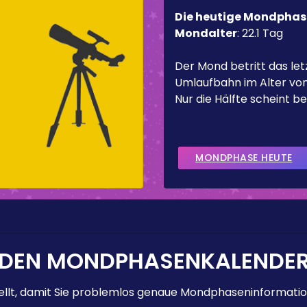
Die heutige Mondphas
Mondalter
:
22.1 Tag
Der Mond betritt das letz
Umlaufbahn im Alter von
Nur die Hälfte scheint be
MONDPHASE HEUTE
 DEN MONDPHASENKALENDE
lt, damit Sie problemlos genaue Mondphaseninformation