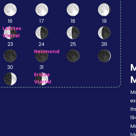
16
17
18
19
Letztes
Viertel
23
24
25
26
Neumond
30
31
Erstes
Viertel
Mo
ex
Ih
19
Mo
tä