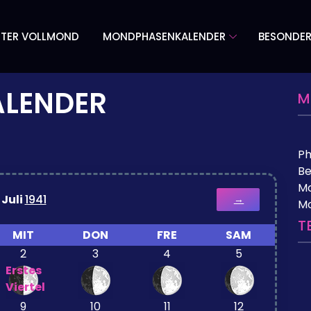
TER VOLLMOND
MONDPHASENKALENDER
BESONDE
LENDER
M
P
Be
Mo
Juli
1941
→
M
T
MIT
DON
FRE
SAM
2
3
4
5
Erstes
Viertel
9
10
11
12