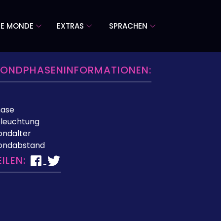
RE MONDE
EXTRAS
SPRACHEN
ONDPHASENINFORMATIONEN:
hase
leuchtung
ndalter
ondabstand
EILEN: