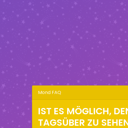
Mond FAQ
IST ES MÖGLICH, D
TAGSÜBER ZU SEHE