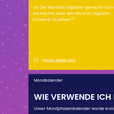
Ja! Der Mond ist tagsüber genauso hoch
wie nachts, aber der Mond ist tagsüber
[1]
schwerer zu sehen.
[1] -
moon.nasa.gov
Mondkalender
WIE VERWENDE ICH
Unser Mondphasenkalender wurde erstel