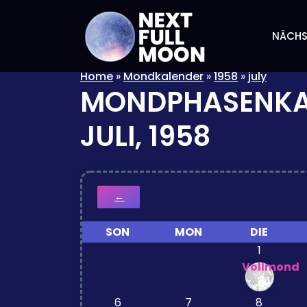
NÄCHS
Home
»
Mondkalender
»
1958
»
july
MONDPHASENKA
JULI, 1958
←
SON
MON
DIE
1
Vollmond
6
7
8