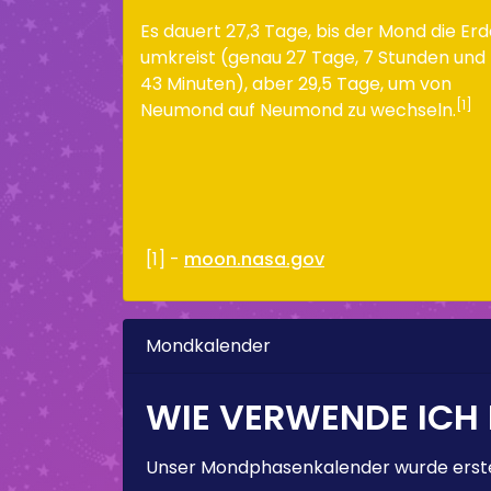
Es dauert 27,3 Tage, bis der Mond die Er
umkreist (genau 27 Tage, 7 Stunden und
43 Minuten), aber 29,5 Tage, um von
[1]
Neumond auf Neumond zu wechseln.
[1] -
moon.nasa.gov
Mondkalender
WIE VERWENDE ICH
Unser Mondphasenkalender wurde erstel