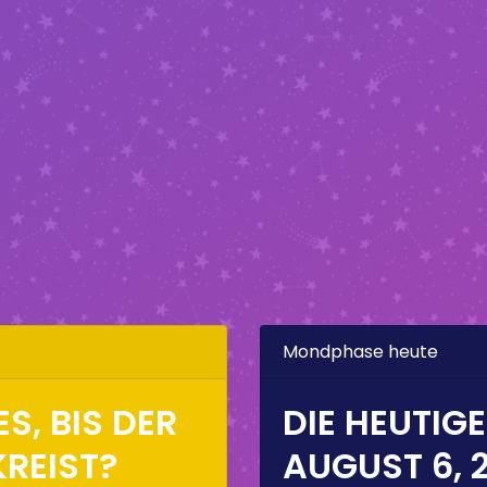
Mondphase heute
S, BIS DER
DIE HEUTIG
REIST?
AUGUST 6, 