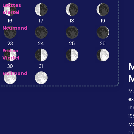
Letztes
Viertel
16
17
18
19
Neumond
23
24
25
26
Erstes
Viertel
30
31
Vollmond
Mo
ex
Ih
19
Mo
tä