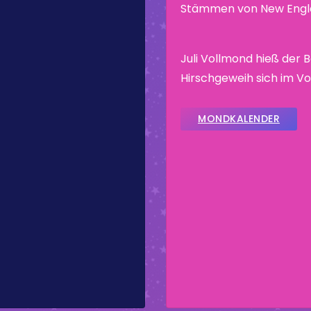
Stämmen von New Engla
Juli Vollmond hieß der
Hirschgeweih sich im V
MONDKALENDER