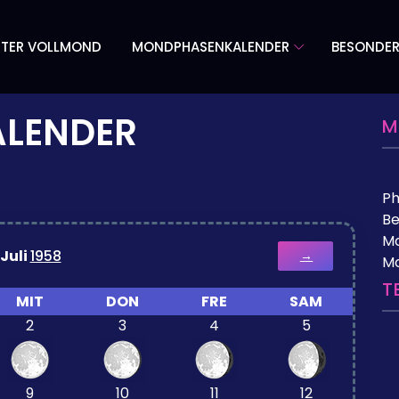
TER VOLLMOND
MONDPHASENKALENDER
BESONDE
LENDER
M
P
Be
Mo
Juli
1958
→
M
T
MIT
DON
FRE
SAM
2
3
4
5
9
10
11
12