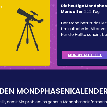
Die heutige Mondphas
de
Mondalter
:
22.2 Tag
Der Mond betritt das letz
Umlaufbahn im Alter von
Nur die Hälfte scheint be
MONDPHASE HEUTE
 DEN MONDPHASENKALENDE
lt, damit Sie problemlos genaue Mondphaseninformation