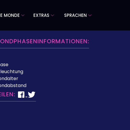
RE MONDE
EXTRAS
SPRACHEN
ONDPHASENINFORMATIONEN:
hase
leuchtung
ndalter
ondabstand
EILEN: