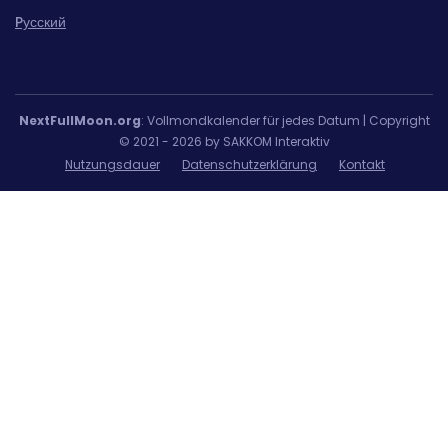
Pусский
NextFullMoon.org
: Vollmondkalender für jedes Datum | Copyright
© 2021 - 2026 by SAKKOM Interaktiv
Nutzungsdauer
Datenschutzerklärung
Kontakt