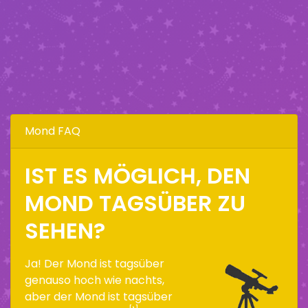
Mond FAQ
IST ES MÖGLICH, DEN
MOND TAGSÜBER ZU
SEHEN?
Ja! Der Mond ist tagsüber
genauso hoch wie nachts,
aber der Mond ist tagsüber