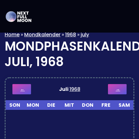
Home
»
Mondkalender
»
1968
»
july
MONDPHASENKALEND
JULI, 1968
Juli
1968
←
→
SON
MON
DIE
MIT
DON
FRE
SAM