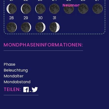
Neumond
28
29
30
31
MONDPHASENINFORMATIONEN:
Phase
Beleuchtung
Mondalter
Mondabstand
TEILEN: