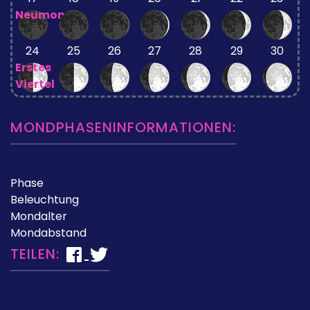
Neumond
24
25
26
27
28
29
30
Erstes
Viertel
MONDPHASENINFORMATIONEN:
Phase
Beleuchtung
Mondalter
Mondabstand
TEILEN: