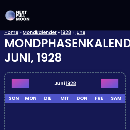
Home
»
Mondkalender
»
1928
»
june
MONDPHASENKALEND
JUNI, 1928
Juni
1928
←
→
SON
MON
DIE
MIT
DON
FRE
SAM