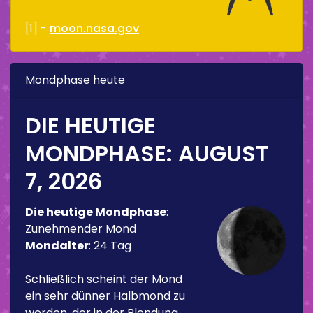
[1] -
moon.nasa.gov
Mondphase heute
DIE HEUTIGE
MONDPHASE:
AUGUST
7, 2026
Die heutige Mondphase
:
Zunehmender Mond
Mondalter
:
24 Tag
Schließlich scheint der Mond
ein sehr dünner Halbmond zu
werden, der in der Blendung