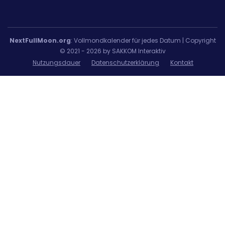
NextFullMoon.org
: Vollmondkalender für jedes Datum | Copyright
© 2021 - 2026 by SAKKOM Interaktiv
Nutzungsdauer
Datenschutzerklärung
Kontakt