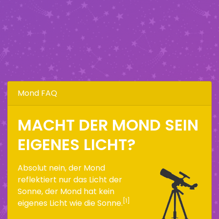
Mond FAQ
MACHT DER MOND SEIN
EIGENES LICHT?
Absolut nein, der Mond
reflektiert nur das Licht der
Sonne, der Mond hat kein
[1]
eigenes Licht wie die Sonne.