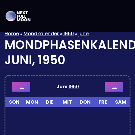
Home
»
Mondkalender
»
1950
»
june
MONDPHASENKALEND
JUNI, 1950
Juni
1950
←
→
SON
MON
DIE
MIT
DON
FRE
SAM