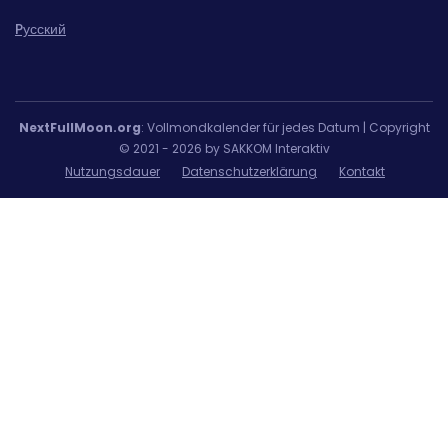
Pусский
NextFullMoon.org
: Vollmondkalender für jedes Datum | Copyright
© 2021 - 2026 by SAKKOM Interaktiv
Nutzungsdauer
Datenschutzerklärung
Kontakt