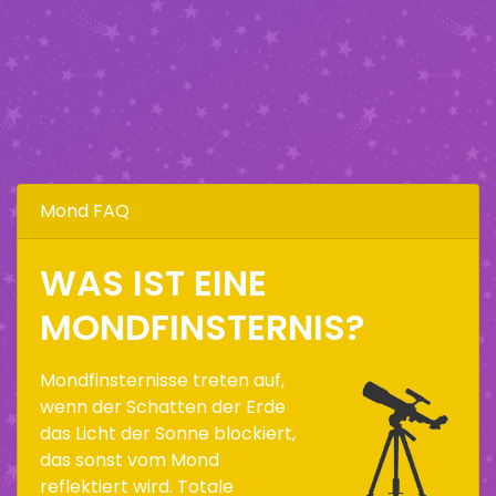
Mond FAQ
WAS IST EINE
MONDFINSTERNIS?
Mondfinsternisse treten auf,
wenn der Schatten der Erde
das Licht der Sonne blockiert,
das sonst vom Mond
reflektiert wird. Totale