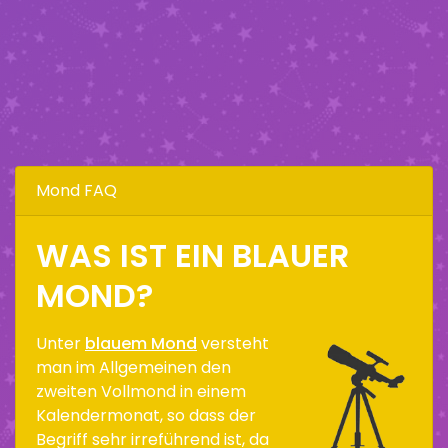
Mond FAQ
WAS IST EIN BLAUER
MOND?
Unter
blauem Mond
versteht
man im Allgemeinen den
zweiten Vollmond in einem
Kalendermonat, so dass der
Begriff sehr irreführend ist, da