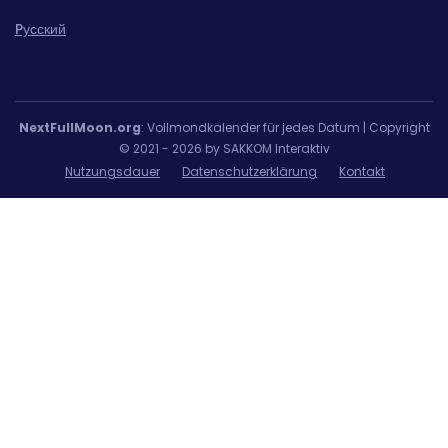
Pусский
NextFullMoon.org
: Vollmondkalender für jedes Datum | Copyright
© 2021 - 2026 by SAKKOM Interaktiv
Nutzungsdauer
Datenschutzerklärung
Kontakt