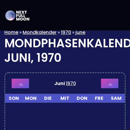
Home
»
Mondkalender
»
1970
»
june
MONDPHASENKALEND
JUNI, 1970
Juni
1970
←
→
SON
MON
DIE
MIT
DON
FRE
SAM