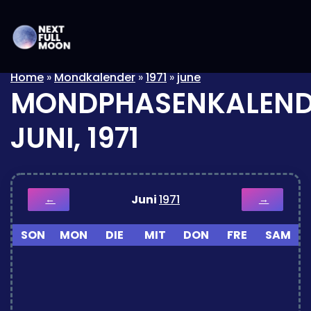
Home
»
Mondkalender
»
1971
»
june
MONDPHASENKALEND
JUNI, 1971
Juni
1971
←
→
SON
MON
DIE
MIT
DON
FRE
SAM