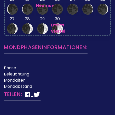
Neumond
27
28
29
30
Erstes
Viertel
MONDPHASENINFORMATIONEN:
Phase
Beleuchtung
Mondalter
Mondabstand
TEILEN: