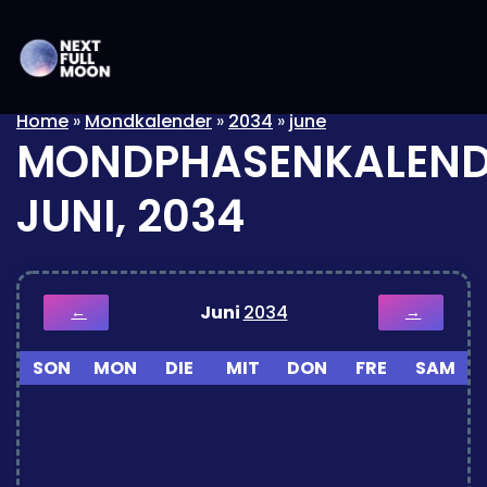
Home
»
Mondkalender
»
2034
»
june
MONDPHASENKALEND
JUNI, 2034
Juni
2034
←
→
SON
MON
DIE
MIT
DON
FRE
SAM