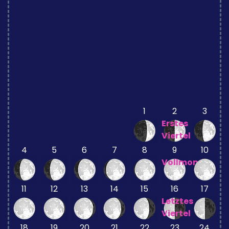
1
2
3
Erstes
Viertel
4
5
6
7
8
9
10
Vollmond
11
12
13
14
15
16
17
Letztes
Viertel
18
19
20
21
22
23
24