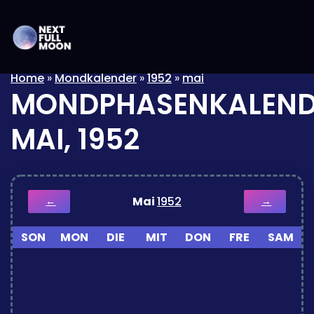
Home
»
Mondkalender
»
1952
»
mai
MONDPHASENKALEND
MAI, 1952
Mai
1952
←
→
SON
MON
DIE
MIT
DON
FRE
SAM