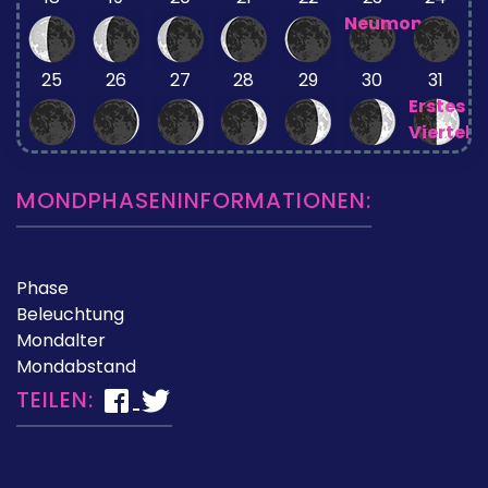
Neumond
25
26
27
28
29
30
31
Erstes
Viertel
MONDPHASENINFORMATIONEN:
Phase
Beleuchtung
Mondalter
Mondabstand
TEILEN: