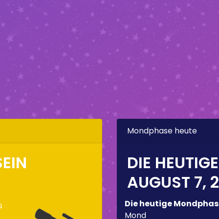
Mondphase heute
EIN
DIE HEUTIG
AUGUST 7, 
Die heutige Mondphas
s
Mond