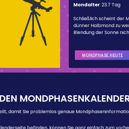
Mondalter
:
23.7 Tag
Schließlich scheint der 
dünner Halbmond zu werd
Blendung der Sonne nicht
MONDPHASE HEUTE
 DEN MONDPHASENKALENDE
lt, damit Sie problemlos genaue Mondphaseninformation
enderseite befinden, können Sie ganz einfach zum vorhe