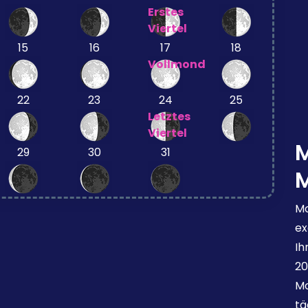
Erstes
Viertel
15
16
17
18
Vollmond
22
23
24
25
Letztes
Viertel
29
30
31
Mo
ex
Ih
20
Mo
tä