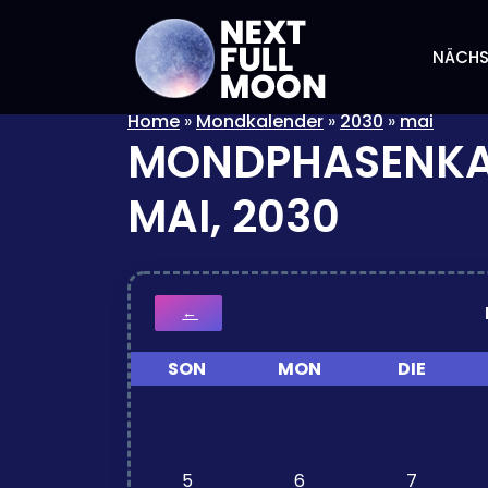
NÄCHS
Home
»
Mondkalender
»
2030
»
mai
MONDPHASENKA
MAI, 2030
←
SON
MON
DIE
5
6
7