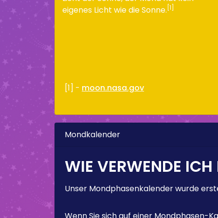
[1]
eigenes Licht wie die Sonne.
[1] -
moon.nasa.gov
Mondkalender
WIE VERWENDE ICH
Unser Mondphasenkalender wurde erstel
Wenn Sie sich auf einer Mondphasen-Kal