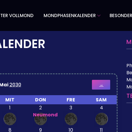
TER VOLLMOND
MONDPHASENKALENDER
BESONDE
LENDER
M
P
Be
Mo
Mai
2030
→
M
T
MIT
DON
FRE
SAM
1
2
3
4
Neumond
8
9
10
11