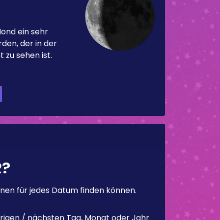
Mond ein sehr
en, der in der
 zu sehen ist.
R?
en für jedes Datum finden können.
rigen / nächsten Tag, Monat oder Jahr