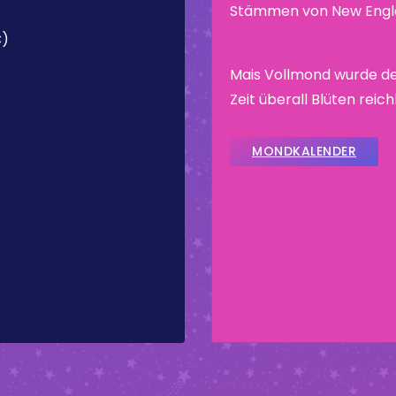
Stämmen von New Engla
C)
Mais Vollmond wurde de
Zeit überall Blüten reic
MONDKALENDER