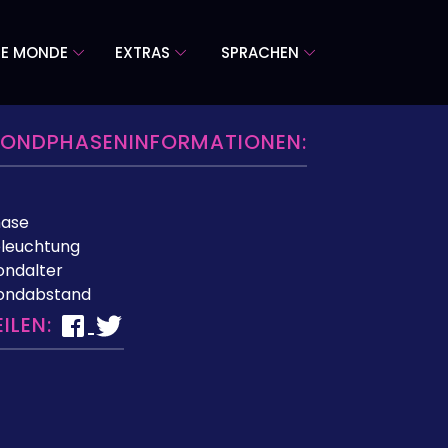
RE MONDE
EXTRAS
SPRACHEN
ONDPHASENINFORMATIONEN:
hase
leuchtung
ndalter
ondabstand
EILEN: