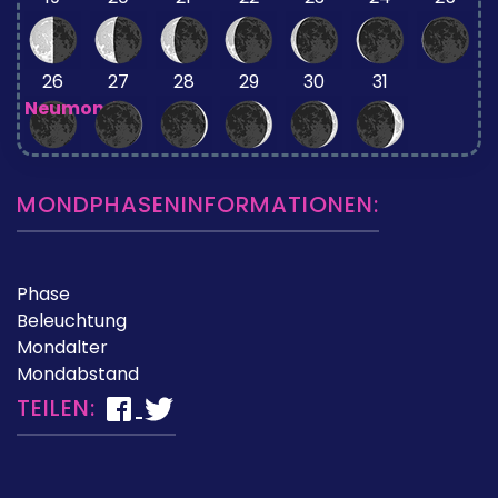
26
27
28
29
30
31
Neumond
MONDPHASENINFORMATIONEN:
Phase
Beleuchtung
Mondalter
Mondabstand
TEILEN: