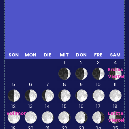
SON
MON
DIE
MIT
DON
FRE
SAM
1
2
3
4
Erstes
Viertel
5
6
7
8
9
10
11
12
13
14
15
16
17
18
Vollmond
Letztes
Viertel
19
20
21
22
23
24
25