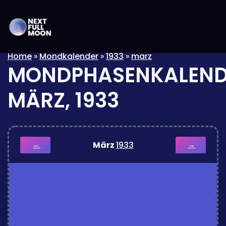
Home
»
Mondkalender
»
1933
»
marz
MONDPHASENKALEND
MÄRZ, 1933
März
1933
←
→