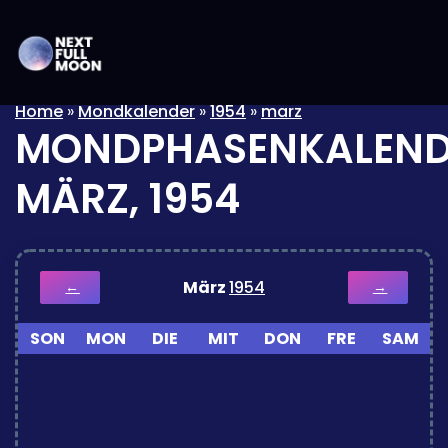
Home
»
Mondkalender
»
1954
»
marz
MONDPHASENKALEND
MÄRZ, 1954
März
1954
←
→
SON
MON
DIE
MIT
DON
FRE
SAM