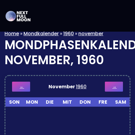
Home
»
Mondkalender
»
1960
»
november
MONDPHASENKALEND
NOVEMBER, 1960
November
1960
←
→
SON
MON
DIE
MIT
DON
FRE
SAM