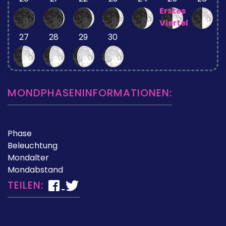
Erstes
Viertel
27
28
29
30
MONDPHASENINFORMATIONEN:
Phase
Beleuchtung
Mondalter
Mondabstand
TEILEN: